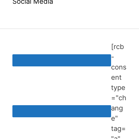
Social Media
[rcb
-
cons
ent
type
="ch
ang
e"
tag=
"a"