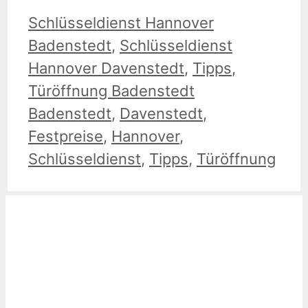
Kategorien
Schlüsseldienst Hannover
Badenstedt
,
Schlüsseldienst
Hannover Davenstedt
,
Tipps
,
Schlagwörter
Türöffnung Badenstedt
Badenstedt
,
Davenstedt
,
Festpreise
,
Hannover
,
Schlüsseldienst
,
Tipps
,
Türöffnung