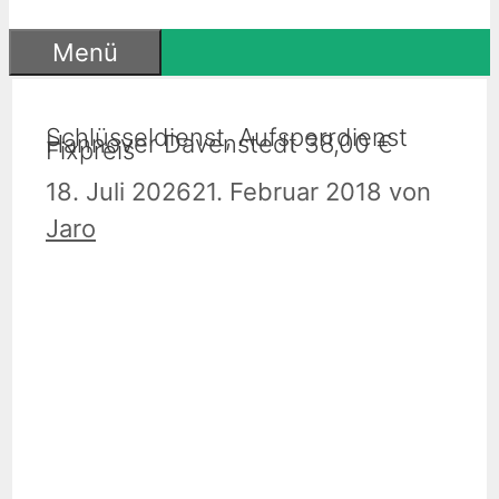
Menü
Schlüsseldienst, Aufsperrdienst
Hannover Davenstedt 38,00 €
Fixpreis
18. Juli 2026
21. Februar 2018
von
Jaro