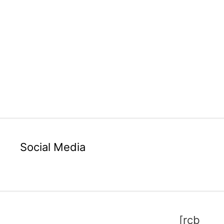
Social Media
[rcb