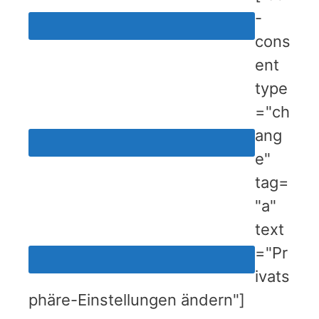
-
cons
ent
type
="ch
ang
e"
tag=
"a"
text
="Pr
ivats
phäre-Einstellungen ändern"]